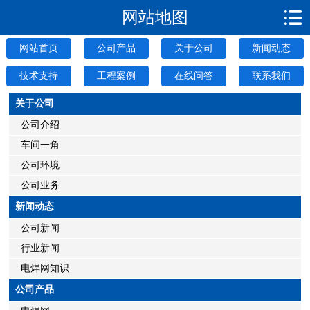
网站地图
安平县腾顺电焊网厂
网站首页
公司产品
关于公司
新闻动态
技术支持
工程案例
在线问答
联系我们
关于公司
公司介绍
车间一角
公司环境
公司业务
新闻动态
公司新闻
行业新闻
电焊网知识
公司产品