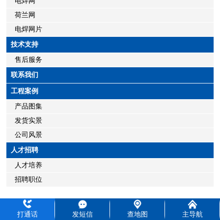
电焊网
荷兰网
电焊网片
技术支持
售后服务
联系我们
工程案例
产品图集
发货实景
公司风景
人才招聘
人才培养
招聘职位
打通话
发短信
查地图
主导航