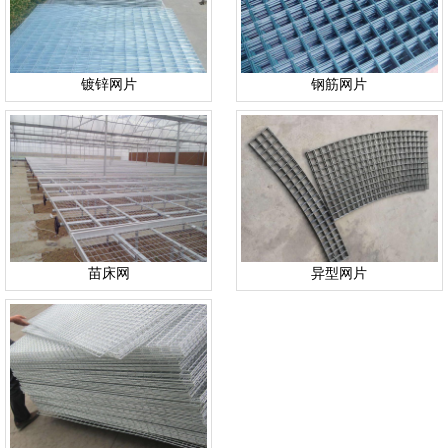
镀锌网片
钢筋网片
苗床网
异型网片