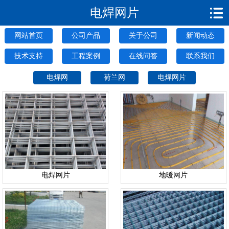
电焊网片
安平县腾顺电焊网厂
网站首页
公司产品
关于公司
新闻动态
技术支持
工程案例
在线问答
联系我们
电焊网
荷兰网
电焊网片
电焊网片
地暖网片